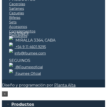
Cacerolas
Sartenes
Cazuelas
Biferas
Sets
Accesorios
Complementos
FOURNEE
Repuestos
MIRALLA 3364, CABA
+54 9 11 4601.9295
info@fournee.com
SEGUINOS
@Fourneeoficial
Fournee Oficial
Diseño y programación por
Planta Alta
.
×
Productos