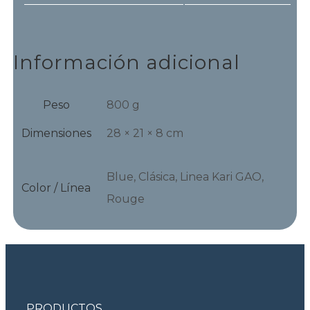
Información adicional
Peso
800 g
Dimensiones
28 × 21 × 8 cm
Blue, Clásica, Linea Kari GAO,
Color / Línea
Rouge
PRODUCTOS