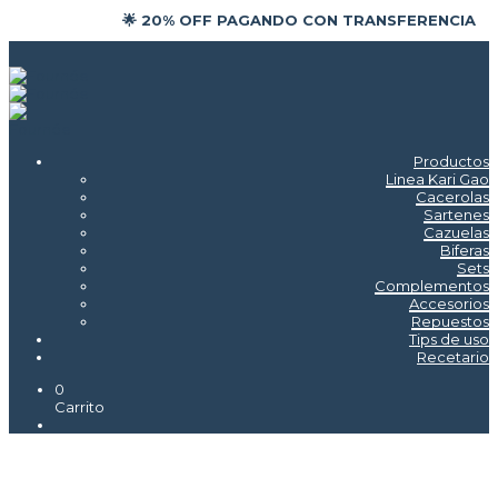
🌟 20% OFF PAGANDO CON TRANSFERENCIA
Productos
Linea Kari Gao
Cacerolas
Sartenes
Cazuelas
Biferas
Sets
Complementos
Accesorios
Repuestos
Tips de uso
Recetario
0
Carrito