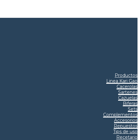
Productos
Linea Kari Gao
Cacerolas
Sartenes
Cazuelas
Biferas
Sets
Complementos
Accesorios
Repuestos
Tips de uso
Recetario