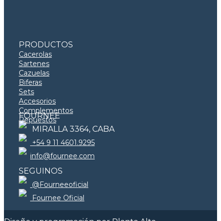
PRODUCTOS
Cacerolas
Sartenes
Cazuelas
Biferas
Sets
Accesorios
Complementos
FOURNEE
Repuestos
MIRALLA 3364, CABA
+54 9 11 4601.9295
info@fournee.com
SEGUINOS
@Fourneeoficial
Fournee Oficial