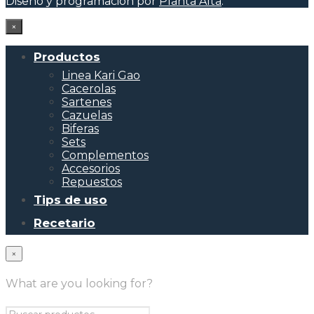
Diseño y programación por
Planta Alta
.
×
Productos
Linea Kari Gao
Cacerolas
Sartenes
Cazuelas
Biferas
Sets
Complementos
Accesorios
Repuestos
Tips de uso
Recetario
×
What are you looking for?