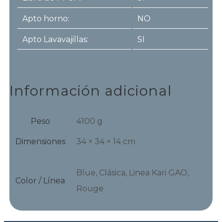
Apto horno:
NO
Apto Lavavajillas:
SI
Información adicional
Peso
4100 g
Dimensiones
34 × 34 × 14 cm
Blue, Clásica, Linea Kari GAO,
Color / Línea
Rouge