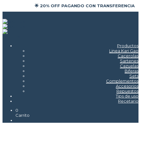
🌟 20% OFF PAGANDO CON TRANSFERENCIA
Productos
Linea Kari Gao
Cacerolas
Sartenes
Cazuelas
Biferas
Sets
Complementos
Accesorios
Repuestos
Tips de uso
Recetario
0
Carrito