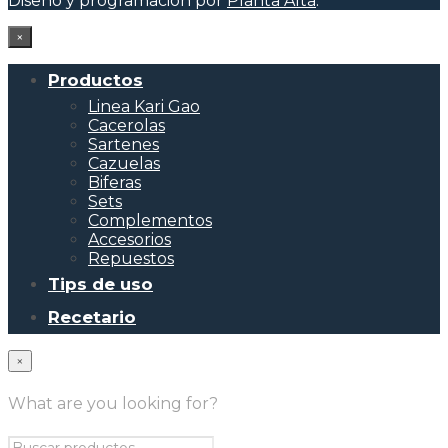
Diseño y programación por
Planta Alta
.
×
Productos
Linea Kari Gao
Cacerolas
Sartenes
Cazuelas
Biferas
Sets
Complementos
Accesorios
Repuestos
Tips de uso
Recetario
×
What are you looking for?