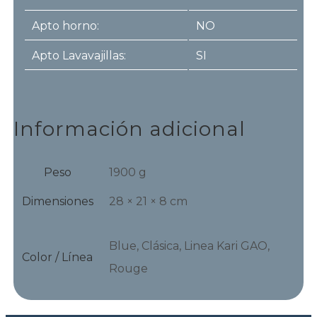
Apto horno:
NO
Apto Lavavajillas:
SI
Información adicional
Peso
1900 g
Dimensiones
28 × 21 × 8 cm
Blue, Clásica, Linea Kari GAO,
Color / Línea
Rouge