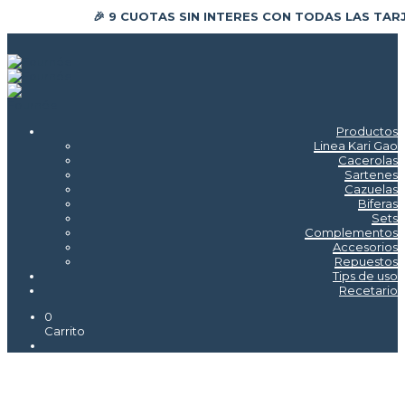
🎉 9 CUOTAS SIN INTERES CON TODAS LAS TAR
Productos
Linea Kari Gao
Cacerolas
Sartenes
Cazuelas
Biferas
Sets
Complementos
Accesorios
Repuestos
Tips de uso
Recetario
0
Carrito