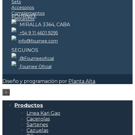
Sets
Accesorios
Complementos
FOURNEE
Repuestos
MIRALLA 3364, CABA
+54 9 11 4601.9295
info@fournee.com
SEGUINOS
@Fourneeoficial
Fournee Oficial
Diseño y programación por
Planta Alta
.
×
Productos
Linea Kari Gao
Cacerolas
Sartenes
Cazuelas