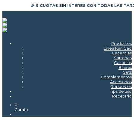
🎉 9 CUOTAS SIN INTERES CON TODAS LAS TAR
Productos
Linea Kari Gao
Cacerolas
Sartenes
Cazuelas
Biferas
Sets
Complementos
Accesorios
Repuestos
Tips de uso
Recetario
0
Carrito