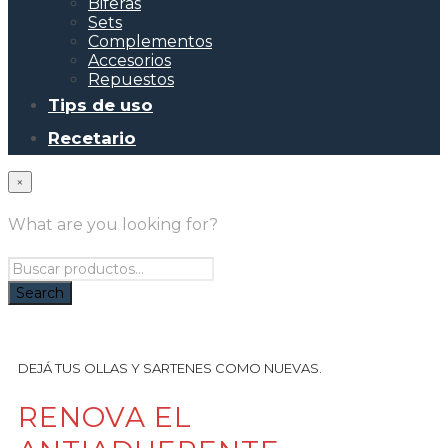
Biferas
Sets
Complementos
Accesorios
Repuestos
Tips de uso
Recetario
×
What are you looking for?
DEJÁ TUS OLLAS Y SARTENES COMO NUEVAS.
RENOVA EL