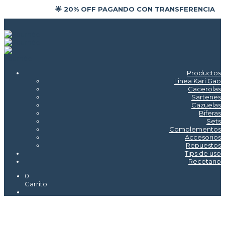
🌟 20% OFF PAGANDO CON TRANSFERENCIA
Productos
Linea Kari Gao
Cacerolas
Sartenes
Cazuelas
Biferas
Sets
Complementos
Accesorios
Repuestos
Tips de uso
Recetario
0
Carrito