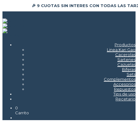
🎉 9 CUOTAS SIN INTERES CON TODAS LAS TAR
Productos
Linea Kari Gao
Cacerolas
Sartenes
Cazuelas
Biferas
Sets
Complementos
Accesorios
Repuestos
Tips de uso
Recetario
0
Carrito