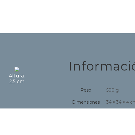
Informaci
Altura:
2.5 cm
Peso
500 g
Dimensiones
34 × 34 × 4 c