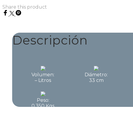
Share this product
Descripción
Volumen:
Diámetro:
– Litros
33 cm
Peso:
0.350 Kgs