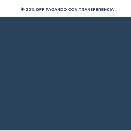
🎉 9 CUOTAS SIN INTERES CON TODAS LAS TARJETA