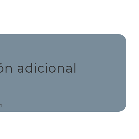
ón adicional
m