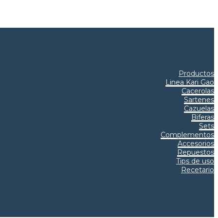
S
Productos
Linea Kari Gao
Cacerolas
Sartenes
Cazuelas
Biferas
Sets
Complementos
Accesorios
Repuestos
Tips de uso
Recetario