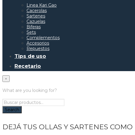
Linea Kari Gao
Cacerolas
Sartenes
Cazuelas
Biferas
Sets
Complementos
Accesorios
Repuestos
Tips de uso
Recetario
×
What are you looking for?
DEJÁ TUS OLLAS Y SARTENES COMO